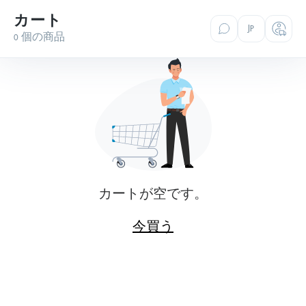
カート
JP
0 個の商品
カートが空です。
今買う