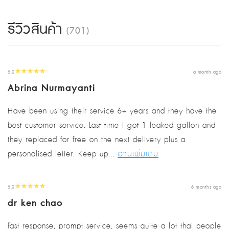
รีวิวสินค้า
(701)
5.0
a month ago
Abrina Nurmayanti
Have been using their service 6+ years and they have the
best customer service. Last time I got 1 leaked gallon and
they replaced for free on the next delivery plus a
personalised letter. Keep up...
อ่านเพิ่มเติม
5.0
6 months ago
dr ken chao
fast response, prompt service, seems quite a lot thai people