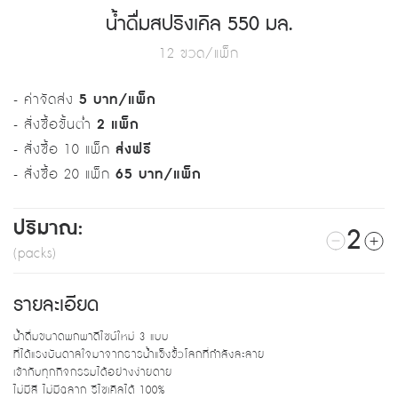
น้ำดื่มสปริงเคิล 550 มล.
12 ขวด/แพ็ก
- ค่าจัดส่ง
5 บาท/แพ็ก
- สั่งซื้อขั้นต่ำ
2 แพ็ก
- สั่งซื้อ 10 แพ็ก
ส่งฟรี
- สั่งซื้อ 20 แพ็ก
65 บาท/แพ็ก
ปริมาณ:
2
(packs)
รายละเอียด
น้ำดื่มขนาดพกพาดีไซน์ใหม่ 3 แบบ
ที่ได้แรงบันดาลใจมาจากธารน้ำแข็งขั้วโลกที่กำลังละลาย
เข้ากับทุกกิจกรรมได้อย่างง่ายดาย
ไม่มีสี ไม่มีฉลาก รีไซเคิลได้ 100%