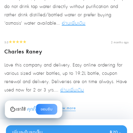
do not drink tap water directly without purification and
rather drink distilled/bottled water or prefer buying
'osmosis' water available...
อ่านเพิ่มเติม
5.0
2 months ago
Charles Raney
Love this company and delivery. Easy online ordering for
various sized water bottles, up to 19.2L bottle, coupon
renewal and delivery. Deliveries are on time always. Have
used now for 2 or 3 yrs....
อ่านเพิ่มเติม
view more
เราใช้
คุกกี้
ยอมรับ
เพิ่มลงในรถเข็น
฿70.-