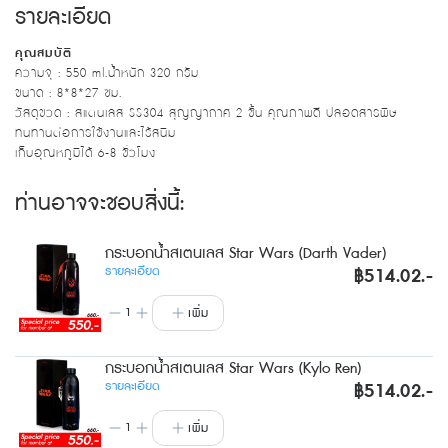
รายละเอียด
คุณสมบัติ
ความจุ : 550 ml.น้ำหนัก 320 กรัม
ขนาด : 8*8*27 ซม.
วัสดุขวด : สแตนเลส SS304 สุญญากาศ 2 ชั้น คุณภาพดี ปลอดสารพิษ
ทนทานต่อการใช้งานและไร้สนิม
เก็บอุณหภูมิได้ 6-8 ชั่วโมง
ท่านอาจจะชอบสิ่งนี้:
กระบอกน้ำสเตนเลส Star Wars (Darth Vader)
รายละเอียด
฿514.02.-
1
เพิ่ม
กระบอกน้ำสเตนเลส Star Wars (Kylo Ren)
รายละเอียด
฿514.02.-
1
เพิ่ม