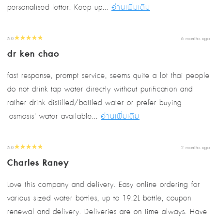
personalised letter. Keep up...
อ่านเพิ่มเติม
5.0
6 months ago
dr ken chao
fast response, prompt service, seems quite a lot thai people
do not drink tap water directly without purification and
rather drink distilled/bottled water or prefer buying
'osmosis' water available...
อ่านเพิ่มเติม
5.0
2 months ago
Charles Raney
Love this company and delivery. Easy online ordering for
various sized water bottles, up to 19.2L bottle, coupon
renewal and delivery. Deliveries are on time always. Have